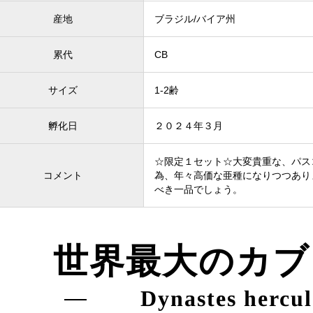
産地
ブラジル/バイア州
累代
CB
サイズ
1-2齢
孵化日
２０２４年３月
☆限定１セット☆大変貴重な、パス
コメント
為、年々高価な亜種になりつつあり
べき一品でしょう。
世界最大のカブ
Dynastes hercul