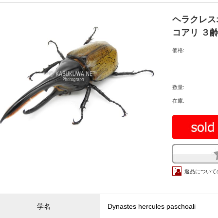
ヘラクレス
コアリ ３
価格:
数量:
在庫:
返品について
学名
Dynastes hercules paschoali