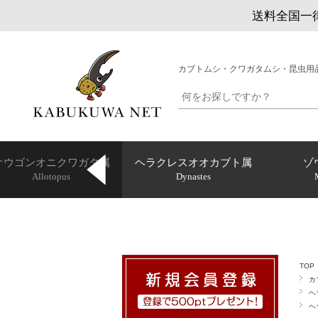
送料全国一律
カブトムシ・クワガタムシ・昆虫用
オウゴンオニクワガタ属
ヘラクレスオオカブト属
ゾ
Allotopus
Dynastes
TOP
カ
ヘ
ヘ