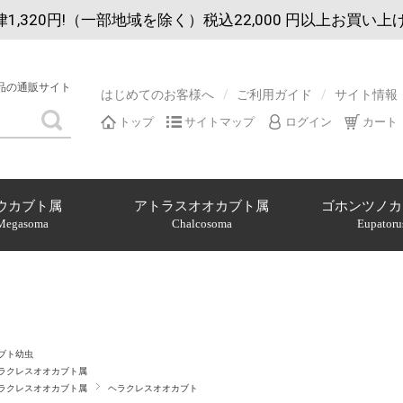
1,320円!（一部地域を除く）税込22,000 円以上お買い上
品の通販サイト
はじめてのお客様へ
ご利用ガイド
サイト情報
トップ
サイトマップ
ログイン
カート
ウカブト属
アトラスオオカブト属
ゴホンツノカ
Megasoma
Chalcosoma
Eupatoru
ブト幼虫
ラクレスオオカブト属
ラクレスオオカブト属
ヘラクレスオオカブト