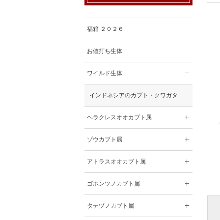
福箱 ２０２６
お値打ち生体
ワイルド生体
インドネシアのカブト・クワガタ
ヘラクレスオオカブト属
ゾウカブト属
アトラスオオカブト属
ゴホンツノカブト属
タテヅノカブト属