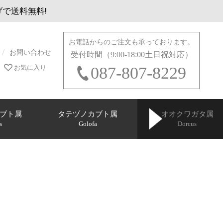
げで送料無料!
お電話からのご注文も承っております。
お問い合わせ
受付時間（9:00-18:00土日祝対応）
お気に入り
087-807-8229
ブト属
タテヅノカブト属
オオクワガタ属
s
Golofa
Dorcus