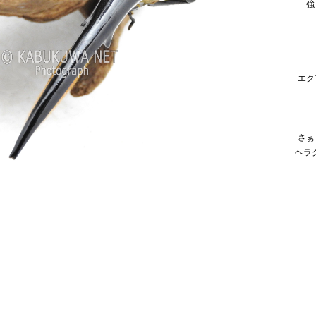
強
エク
さぁ
ヘラ