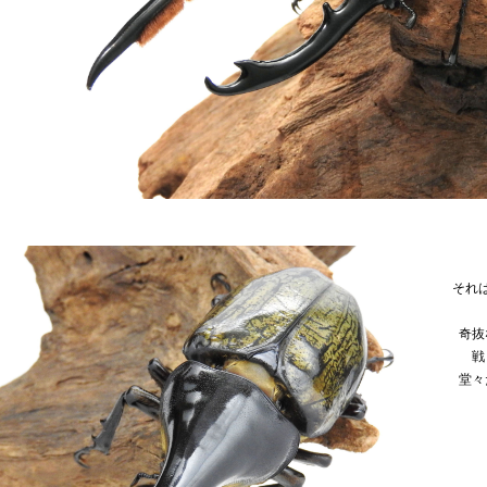
それ
奇抜
戦
堂々