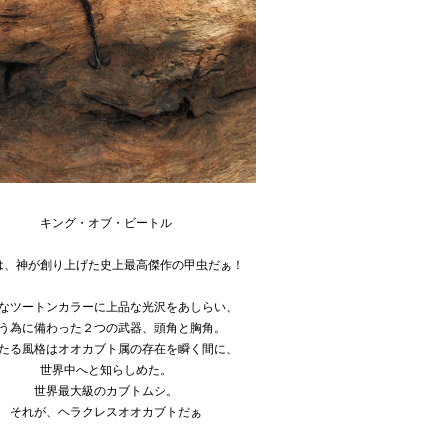
キング・オブ・ビートル
は、神が創り上げた史上最高傑作の甲虫だぁ！
なツートンカラーに上品な光沢をあしらい、
う為に備わった２つの武器、頭角と胸角。
たる風格はオオカブト属の存在を瞬く間に、
世界中へと知らしめた。
世界最大級のカブトムシ。
それが、ヘラクレスオオカブトだぁ