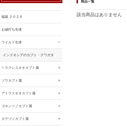
商品一覧
該当商品はありません
福箱 ２０２６
お値打ち生体
ワイルド生体
インドネシアのカブト・クワガタ
ヘラクレスオオカブト属
ゾウカブト属
アトラスオオカブト属
ゴホンツノカブト属
タテヅノカブト属