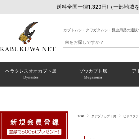
送料全国一律1,320円!（一部地域
カブトムシ・クワガタムシ・昆虫用品の通販
ヘラクレスオオカブト属
ゾウカブト属
ア
Dynastes
Megasoma
TOP
タテヅノカブト属
ピサロタテ