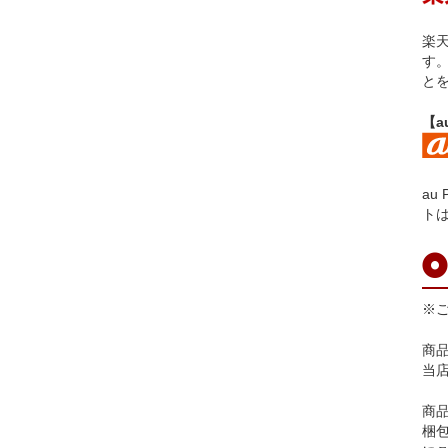
楽
す
と
【a
au
ト
※
商
当
商
梱