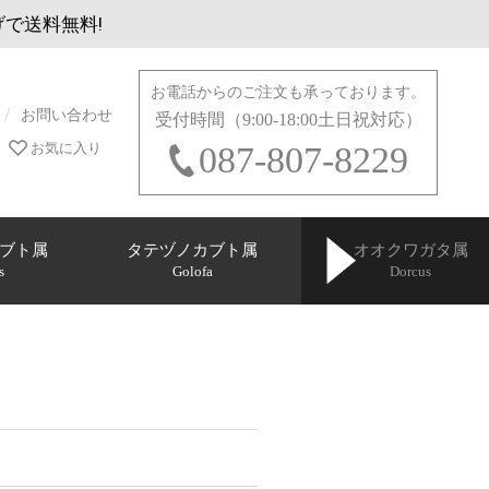
げで送料無料!
お電話からのご注文も承っております。
お問い合わせ
受付時間（9:00-18:00土日祝対応）
お気に入り
087-807-8229
ブト属
タテヅノカブト属
オオクワガタ属
s
Golofa
Dorcus