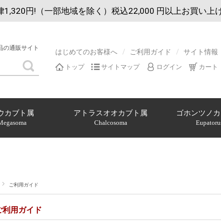
1,320円!（一部地域を除く）税込22,000 円以上お買い上
品の通販サイト
はじめてのお客様へ
ご利用ガイド
サイト情報
トップ
サイトマップ
ログイン
カート
ウカブト属
アトラスオオカブト属
ゴホンツノカ
Megasoma
Chalcosoma
Eupatoru
ご利用ガイド
ご利用ガイド