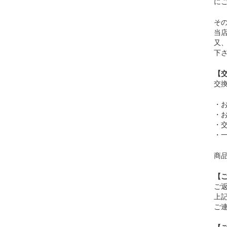
に
そ
当
又
下
【
交
・
・
・
・
商
【
ご
上
ご