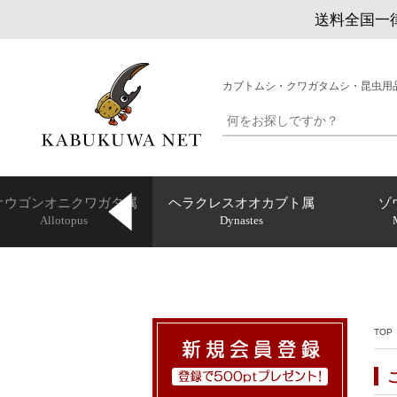
送料全国一律
カブトムシ・クワガタムシ・昆虫用
オウゴンオニクワガタ属
ヘラクレスオオカブト属
ゾ
Allotopus
Dynastes
TOP