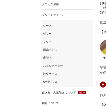
日
クワガタ成虫
「
3
ブリードアイテム
配
ケース
【 
ゼリー
マット
菌糸ボトル
産卵木
パネルヒーター
配
そ
観察ケース
便利グッズ
仕入れ・大量注文について
NEW
お
梱包について
【