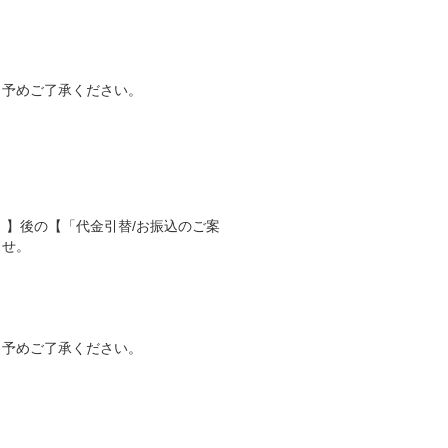
。予めご了承ください。
」】後の【「代金引替/お振込のご案
ませ。
。予めご了承ください。