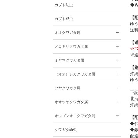
◆
カブト幼虫
【
カブト成虫
ゆ
送料
オオクワガタ属
【
ノコギリクワガタ属
☆2
※
ミヤマクワガタ属
【
沖
（オオ）シカクワガタ属
ゆ
ツヤクワガタ属
下
北海
オオツヤクワガタ属
沖縄
オウゴンオニクワガタ属
【
◆
◆
クワガタ幼虫
配