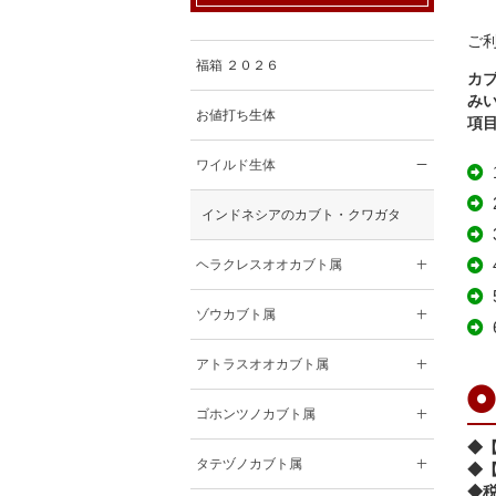
ご
福箱 ２０２６
カ
み
お値打ち生体
項
ワイルド生体
インドネシアのカブト・クワガタ
ヘラクレスオオカブト属
ゾウカブト属
アトラスオオカブト属
ゴホンツノカブト属
◆
タテヅノカブト属
◆
◆税