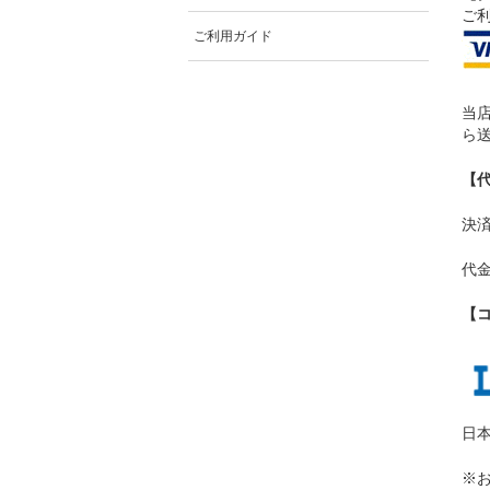
ご利
ご利用ガイド
当
ら
【
決済
代
【
日
※