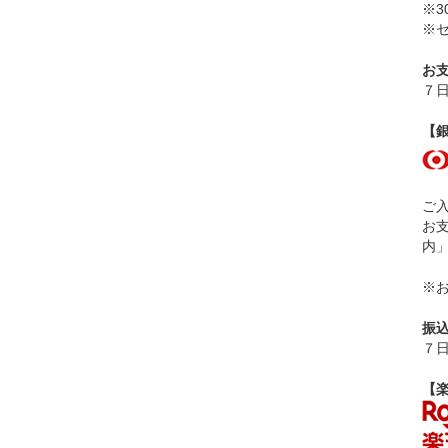
※
※
お
７
【
ご
お
内
※
振
７
【