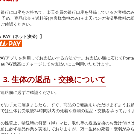
天銀行に口座をお持ちで、楽天会員の銀行口座を登録しているお客様の
。 予め、商品代金＋送料等(お客様負担のみ)＋楽天バンク決済手数料の
をご確認ください。
u PAY（ネット決済）】
 PAYアプリを利用してお支払いする方法です。お支払い額に応じてPon
はauPAY残高にチャージしてお支払いにご利用いただけます。
3. 生体の返品・交換について
ご連絡前に必ずご確認ください。
品がお手元に届きましたら、すぐ、商品のご確認をいただけますようお
店では生体お受取後24時間以内の死着や衰弱の返品・交換を承っており
品の性質上、輸送時の符節（脚）マヒ、取れ等の返品交換のお受け付け
包前に必ず検品作業を実地しておりますが、万一生体の死着・衰弱がみら