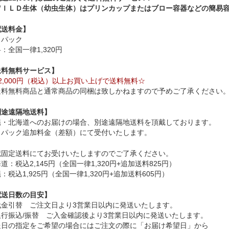
ＷＩＬＤ生体（幼虫生体）はプリンカップまたはブロー容器などの簡易
配送料金】
うパック
：全国一律1,320円
送料無料サービス】
2,000円（税込）以上お買い上げで送料無料☆
送料無料商品と通常商品の同梱は致しかねますので予めご了承ください
別途遠隔地送料】
縄・北海道へのお届けの場合、別途遠隔地送料を頂戴しております。
うパック追加料金（差額）にて受付いたします。
記固定送料にてお受けいたしますのでご了承ください。
道：税込2,145円（全国一律1,320円+追加送料825円）
：税込1,925円（全国一律1,320円+追加送料605円）
配送日数の目安】
代金引替 ご注文日より3営業日以内に発送いたします。
銀行振込/振替 ご入金確認後より3営業日以内に発送いたします。
送日の指定をご希望の場合にはご注文の際に「お届け希望日」から