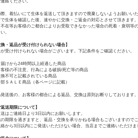
ご連絡ください。
の際、着払いにて生体を返送して頂きますので廃棄しないようお願いい
店で生体を確認した後、速やかに交換・ご返金の対応とさせて頂きます
、不在等お客様のご都合によりお受取できなかった場合の死着・衰弱等
さい。
交換・返品が受け付けられない場合】
換が受け付けられない場合がございます。下記条件をご確認ください。
お届けから24時間以上経過した商品
お客様の不注意、行為による破損/死亡等の商品
交換不可と記載されている商品
一部ＳＡＬＥ商品（各ページに記載）
品発送後の、お客様の都合による返品、交換は原則お断りしております
ご返送期限について】
返送はご連絡日より3日以内にお願いします。
記の期限を過ぎますと、返品・交換を承りかねる場合もございますので
連絡から3日以内にご発送いただけない場合、当店までご連絡いただけま