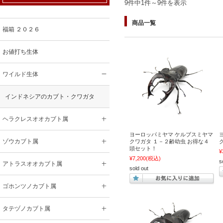
9件中1件～9件を表示
商品一覧
福箱 ２０２６
お値打ち生体
ワイルド生体
インドネシアのカブト・クワガタ
ヘラクレスオオカブト属
ヨーロッパミヤマ ケルブスミヤマ
ゾウカブト属
クワガタ １－２齢幼虫 お得な４
頭セット！
¥
¥7,200
(税込)
s
アトラスオオカブト属
sold out
ゴホンツノカブト属
タテヅノカブト属