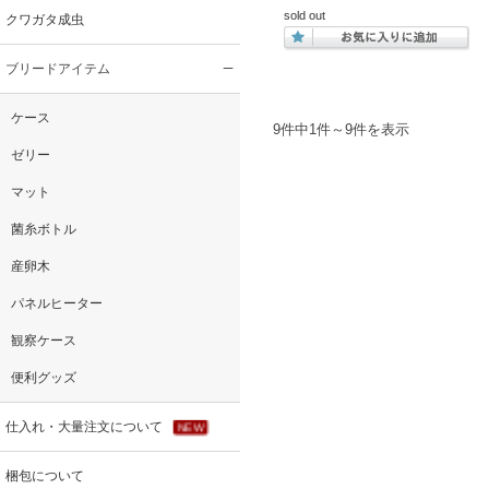
sold out
クワガタ成虫
ブリードアイテム
ケース
9件中1件～9件を表示
ゼリー
マット
菌糸ボトル
産卵木
パネルヒーター
観察ケース
便利グッズ
仕入れ・大量注文について
NEW
梱包について