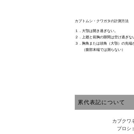
カブトムシ・クワガタの計測方法
１．大顎は開き過ぎない。
２．上翅と前胸の隙間は空け過ぎな
３．胸角または頭角（大顎）の先端
（腹部末端では測らない）
累代表記について
カブクワ
プロシ