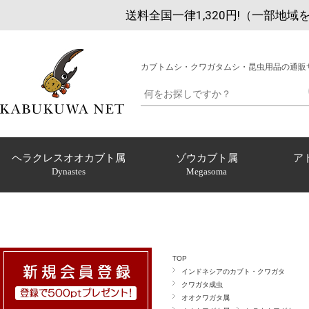
送料全国一律1,320円!（一部地域
カブトムシ・クワガタムシ・昆虫用品の通販
ヘラクレスオオカブト属
ゾウカブト属
ア
Dynastes
Megasoma
TOP
インドネシアのカブト・クワガタ
クワガタ成虫
オオクワガタ属