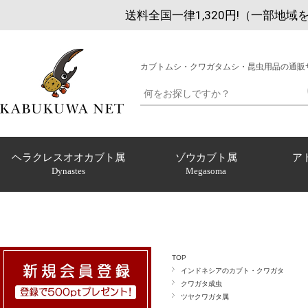
送料全国一律1,320円!（一部地域
カブトムシ・クワガタムシ・昆虫用品の通販
ヘラクレスオオカブト属
ゾウカブト属
ア
Dynastes
Megasoma
TOP
インドネシアのカブト・クワガタ
クワガタ成虫
ツヤクワガタ属